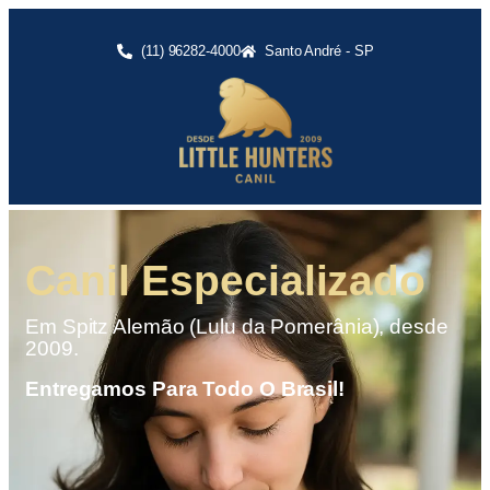
(11) 96282-4000
Santo André - SP
asfdffddd
Canil Especializado
Em Spitz Alemão (Lulu da Pomerânia), desde
2009.
Entregamos Para Todo O Brasil!