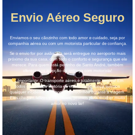
Envio Aéreo Seguro
Enviamos o seu cãozinho com todo amor e cuidado, seja por
companhia aérea ou com um motorista particular de confiança.
Se o envio for por avião, ele será entregue no aeroporto mais
próximo da sua casa, com todo o conforto e segurança que ele
merece. Para quem está pertinho de Santo André, também
oferecemos a opção de entrega com motorista!
Importante:
O transporte aéreo é totalmente seguro! Em
todos os anos de história do nosso canil, nunca tivemos
qualquer incidente com nossos peludinhos durante a viagem.
Eles chegam felizes e saudáveis, prontos para receber muito
amor no novo lar!